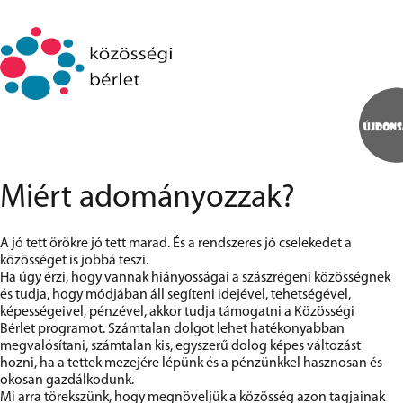
Miért adományozzak?
A jó tett örökre jó tett marad. És a rendszeres jó cselekedet a
közösséget is jobbá teszi.
Ha úgy érzi, hogy vannak hiányosságai a szászrégeni közösségnek
és tudja, hogy módjában áll segíteni idejével, tehetségével,
képességeivel, pénzével, akkor tudja támogatni a Közösségi
Bérlet programot. Számtalan dolgot lehet hatékonyabban
megvalósítani, számtalan kis, egyszerű dolog képes változást
hozni, ha a tettek mezejére lépünk és a pénzünkkel hasznosan és
okosan gazdálkodunk.
Mi arra törekszünk, hogy megnöveljük a közösség azon tagjainak