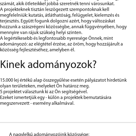
számát, akik ötleteikkel jobbá szeretnék tenni városunkat.
A projekteknek tisztán leszögezett szempontoknak kell
megfelelniük: kutatás, átláthatóság, felügyelet, kielemzés és
terjesztés. Együtt fogunk dolgozni azért, hogy változáskat
hozzunk a szászrégeni közösségbe, annak függvényében, hogy
mennyire van rájuk szükség helyi szinten.
A legértékesebb és legfontosabb nyeresége Önnek, mint
adományozó: az elégtétel érzése, az öröm, hogy hozzájárult a
közösség fejlesztéséhez, amelyben él.
Kinek adományozok?
15.000 lej értékű alap összegyűlése esetén pályázatot hirdetünk
olyan területeken, melyeket Ön határoz meg.
5 projektet választunk ki az Ön segítségével.
Ezeket ismertetjük egy - külön a projektek bemutatására
megszervezett - esemény alkalmával.
A nagylelkű adományozóink közössége: