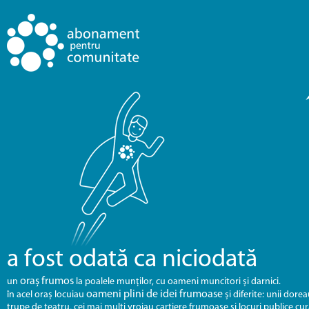
a fost odată ca niciodată
oraș frumos
un
la poalele munților, cu oameni muncitori și darnici.
oameni plini de idei frumoase
în acel oraș locuiau
și diferite: unii doreau
trupe de teatru, cei mai mulți vroiau cartiere frumoase și locuri publice cur