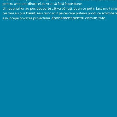
pentru asta unii dintre ei au vrut să facă fapte bune.
din puținul lor au pus deoparte câțiva bănuți. puțin cu puțin face mult și 
cei care au pus bănuți i-au cunoscut pe cei care puteau produce schimbarea și
abonament pentru comunitate
așa începe povetea proiectului
.