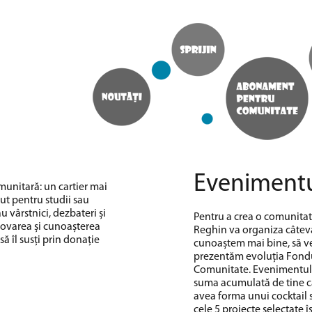
Eveniment
unitară: un cartier mai
nut pentru studii sau
u vârstnici, dezbateri și
Pentru a crea o comunita
movarea și cunoașterea
Reghin va organiza câteva 
să îl susți prin donație
cunoaștem mai bine, să ve
prezentăm evoluția Fond
Comunitate. Evenimentul fi
suma acumulată de tine căt
avea forma unui cocktail si
cele 5 proiecte selectate 