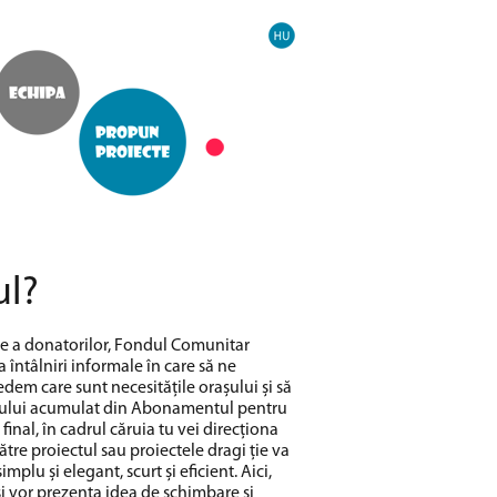
ul?
te a donatorilor, Fondul Comunitar
întâlniri informale în care să ne
dem care sunt necesitățile orașului și să
ului acumulat din Abonamentul pentru
nal, în cadrul căruia tu vei direcționa
re proiectul sau proiectele dragi ție va
mplu și elegant, scurt și eficient. Aici,
își vor prezenta idea de schimbare și