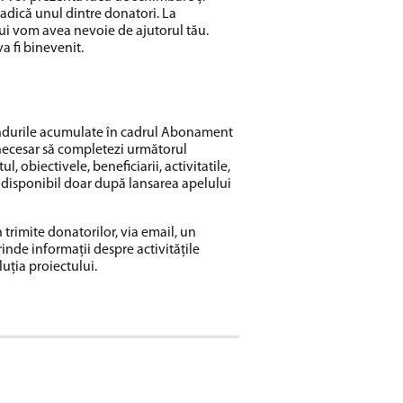
adică unul dintre donatori. La
i vom avea nevoie de ajutorul tău.
a fi binevenit.
ondurile acumulate în cadrul Abonament
necesar să completezi următorul
l, obiectivele, beneficiarii, activitatile,
i disponibil doar după lansarea apelului
rimite donatorilor, via email, un
inde informații despre activitățile
luția proiectului.