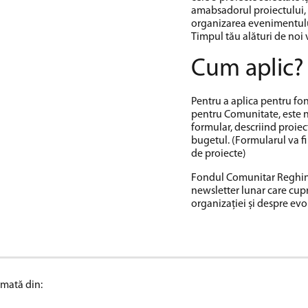
amabsadorul proiectului, 
organizarea evenimentulu
Timpul tău alături de noi v
Cum aplic?
Pentru a aplica pentru f
pentru Comunitate, este 
formular, descriind proiectu
bugetul. (Formularul va f
de proiecte)
Fondul Comunitar Reghin t
newsletter lunar care cupr
organizației și despre evo
rmată din: