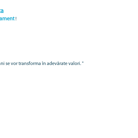
ta
ament
!
ani se vor transforma în adevărate valori. "