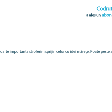
Codru
abon
a ales un
 foarte importanta să oferim sprijin celor cu idei mărețe. Poate peste 